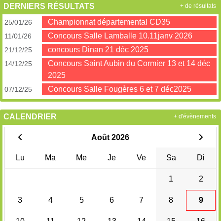
DERNIERS RÉSULTATS
+ de résultats
Championnat départemental CD35
25/01/26
Concours Salle Lamballe 10.11janv 2026
11/01/26
concours Dinan 21 déc 2025
21/12/25
Concours Saint Aubin du Cormier 13 et 14 déc
14/12/25
2025
Concours Salle Fougères 6 et 7 déc2025
07/12/25
CALENDRIER
+ d'évènements
Août 2026
Lu
Ma
Me
Je
Ve
Sa
Di
1
2
3
4
5
6
7
8
9