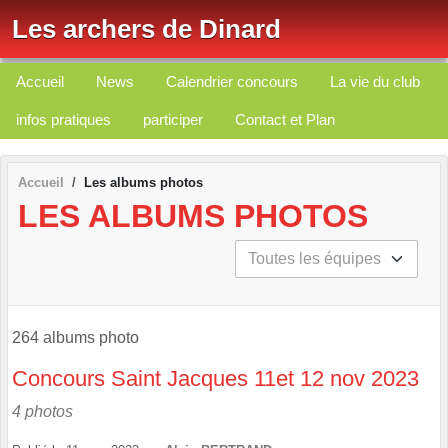
Panneau de gestion des cookies
Les archers de Dinard
Accueil
News
Calendrier concours
La vie du club
infos pratiques
participer
Contact et Plan
Accueil
Les albums photos
LES ALBUMS PHOTOS
264 albums photo
Concours Saint Jacques 11et 12 nov 2023
4 photos