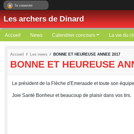
Panneau de gestion des cookies
Se connecter
Les archers de Dinard
Accueil
News
Calendrier concours
La vie du c
Accueil
Les news
BONNE ET HEUREUSE ANNEE 2017
BONNE ET HEUREUSE ANN
Le président de la Flèche d'Emeraude et toute son équip
Joie Santé Bonheur et beaucoup de plaisir dans vos tirs.