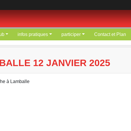
lub
infos pratiques
participer
Contact et Plan
ALLE 12 JANVIER 2025
che à Lamballe