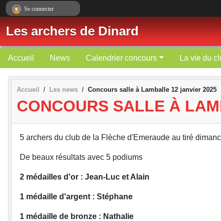
Panneau de gestion des cookies
Se connecter
Les archers de Dinard
Accueil
News
Calendrier concours
La vie du c
Accueil
Les news
Concours salle à Lamballe 12 janvier 2025
CONCOURS SALLE À LAMB
5 archers du club de la Flèche d'Emeraude au tiré diman
De beaux résultats avec 5 podiums
2 médailles d'or : Jean-Luc et Alain
1 médaille d'argent : Stéphane
1 médaille de bronze : Nathalie