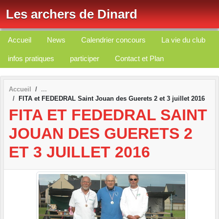
Panneau de gestion des cookies
Les archers de Dinard
Accueil
News
Calendrier concours
La vie du club
infos pratiques
participer
Contact et Plan
Accueil
FITA et FEDEDRAL Saint Jouan des Guerets 2 et 3 juillet 2016
FITA ET FEDEDRAL SAINT
JOUAN DES GUERETS 2
ET 3 JUILLET 2016