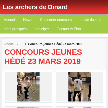
Panneau de gestion des cookies
Les archers de Dinard
Accueil
News
Calendrier concours
La vie du club
infos pratiques
participer
Contact et Plan
Accueil
Concours jeunes Hédé 23 mars 2019
CONCOURS JEUNES
HÉDÉ 23 MARS 2019